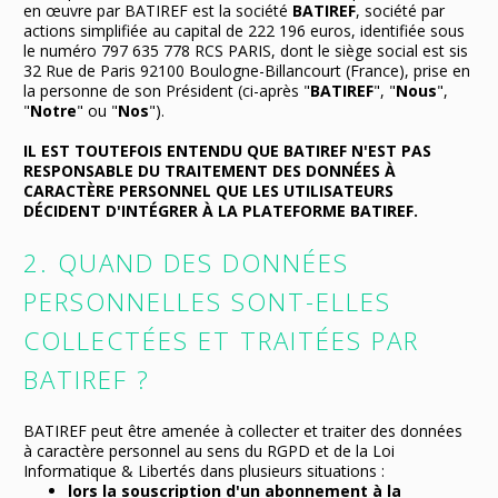
en œuvre par BATIREF est la société
BATIREF
, société par
actions simplifiée au capital de 222 196 euros, identifiée sous
le numéro 797 635 778 RCS PARIS, dont le siège social est sis
32 Rue de Paris 92100 Boulogne-Billancourt (France), prise en
la personne de son Président (ci-après "
BATIREF
", "
Nous
",
"
Notre
" ou "
Nos
").
IL EST TOUTEFOIS ENTENDU QUE BATIREF N'EST PAS
RESPONSABLE DU TRAITEMENT DES DONNÉES À
CARACTÈRE PERSONNEL QUE LES UTILISATEURS
DÉCIDENT D'INTÉGRER À LA PLATEFORME BATIREF.
2. QUAND DES DONNÉES
PERSONNELLES SONT-ELLES
COLLECTÉES ET TRAITÉES PAR
BATIREF ?
BATIREF peut être amenée à collecter et traiter des données
à caractère personnel au sens du RGPD et de la Loi
Informatique & Libertés dans plusieurs situations :
lors la souscription d'un abonnement à la