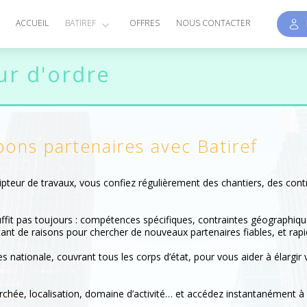
E
ACCUEIL
BATIREF
OFFRES
NOUS CONTACTER
r d'ordre
bons partenaires avec
Batiref
ripteur de travaux, vous confiez régulièrement des chantiers, des co
ffit pas toujours : compétences spécifiques, contraintes géographique
nt de raisons pour chercher de nouveaux partenaires fiables, et rap
s nationale, couvrant tous les corps d’état, pour vous aider à élargir 
erchée, localisation, domaine d’activité… et accédez instantanément à u