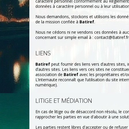
caractère personnel conformément au Règlement G
données à caractère personnel ou à leur utilisatio
Nous demandons, stockons et utilisons les donnée
de la mission confiée à
Batiref
.
Nous ne cédons ni ne vendons ces données à aucun
concernant sur simple email à : contact@Batiref.fr
LIENS
Batiref
peut fournir des liens vers d’autres sites
d’autres sites. Les liens vers ces sites ne const
association de
Batiref
avec les propriétaires et/
L’internaute reconnaît que l’utilisation du site inte
numérique).
LITIGE ET MÉDIATION
En cas de litige ou de désaccord non résolu, le c
rapprocher les parties en vue d'aboutir à une solu
Les parties restent libres d'accepter ou de refuser