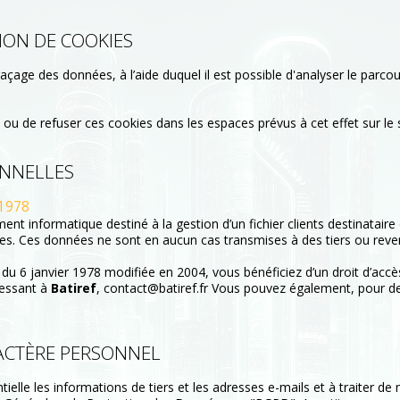
TION DE COOKIES
traçage des données, à l’aide duquel il est possible d'analyser le parc
u de refuser ces cookies dans les espaces prévus à cet effet sur le s
ONNELLES
 1978
ement informatique destiné à la gestion d’un fichier clients destinatair
llies. Ces données ne sont en aucun cas transmises à des tiers ou re
 du 6 janvier 1978 modifiée en 2004, vous bénéficiez d’un droit d’accè
ressant à
Batiref
, contact@batiref.fr Vous pouvez également, pour d
ACTÈRE PERSONNEL
ielle les informations de tiers et les adresses e-mails et à traiter d