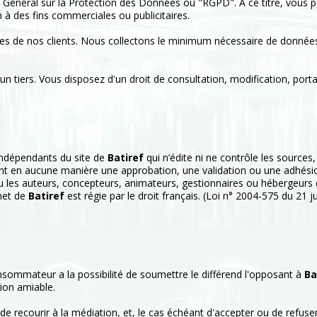
énéral sur la Protection des Données ou "RGPD". A ce titre, vous 
n à des fins commerciales ou publicitaires.
s de nos clients. Nous collectons le minimum nécessaire de données
 tiers. Vous disposez d'un droit de consultation, modification, port
, indépendants du site de
Batiref
qui n’édite ni ne contrôle les sources,
ituent en aucune manière une approbation, une validation ou une adhés
ou les auteurs, concepteurs, animateurs, gestionnaires ou hébergeurs d
rnet de
Batiref
est régie par le droit français. (Loi n° 2004-575 du 21
onsommateur a la possibilité de soumettre le différend l'opposant à
Ba
tion amiable.
 de recourir à la médiation, et, le cas échéant d'accepter ou de refuse