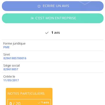
ECRIRE UN AVIS
C'EST MON ENTREPRISE
1
avis
Forme juridique
PME
Siret
82961985700016
Siège social
829619857
Créée le
11/05/2017
NOTES PARTICULIERS
1 avis
0
/ 20